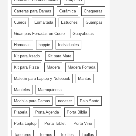
Carteras para Damas
Cerámica
Chequeras
Cueros
Esmaltada
Estuches
Guampas
Guampas Forradas en Cuero
Guayaberas
Hamacas
hoppie
Individuales
Kit para Asado
Kit para Mate
Kit para Pizza
Madera
Madera Forrada
Maletín para Laptop y Notebook
Mantas
Manteles
Marroquineria
Mochila para Damas
neceser
Palo Santo
Plateria
Porta Agenda
Porta Biblia
Porta Laptop
Porta Tablet
Porta Vino
Tarjeteros
Termos
Textiles
Toallas