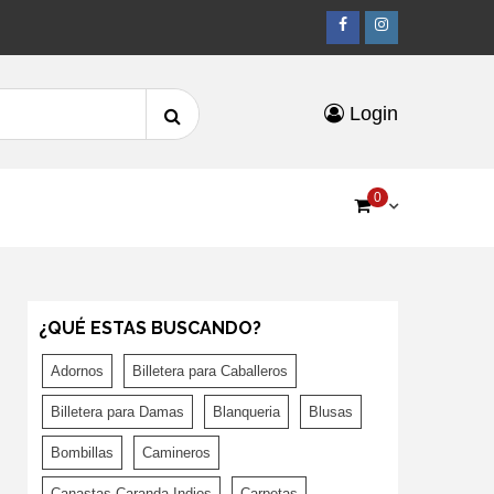
Facebook
Instagr
Search
Login
for:
0
¿QUÉ ESTAS BUSCANDO?
Adornos
Billetera para Caballeros
Billetera para Damas
Blanqueria
Blusas
Bombillas
Camineros
Canastas Caranda Indios
Carpetas