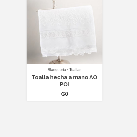
Blanqueria
Toallas
Toalla hecha a mano AO
POI
₲
0