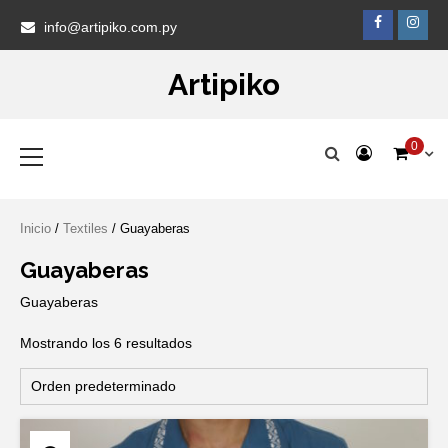
Skip
Faceb
Ins
info@artipiko.com.py
to
content
Artipiko
Primary
0
Menu
Inicio
/
Textiles
/ Guayaberas
Guayaberas
Guayaberas
Mostrando los 6 resultados