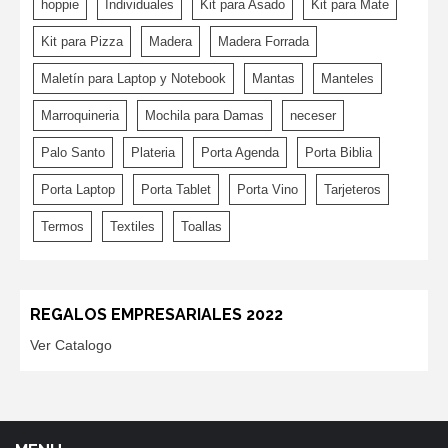
hoppie
Individuales
Kit para Asado
Kit para Mate
Kit para Pizza
Madera
Madera Forrada
Maletín para Laptop y Notebook
Mantas
Manteles
Marroquineria
Mochila para Damas
neceser
Palo Santo
Plateria
Porta Agenda
Porta Biblia
Porta Laptop
Porta Tablet
Porta Vino
Tarjeteros
Termos
Textiles
Toallas
REGALOS EMPRESARIALES 2022
Ver Catalogo