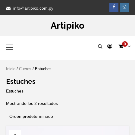
Skip
Faceb
Ins
info@artipiko.com.py
to
content
Artipiko
Primary
0
Menu
Inicio
/
Cueros
/ Estuches
Estuches
Estuches
Mostrando los 2 resultados