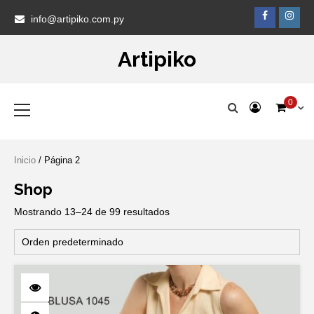
Skip
Faceb
Ins
info@artipiko.com.py
to
content
Artipiko
Primary
0
Menu
Inicio
/ Página 2
Shop
Mostrando 13–24 de 99 resultados