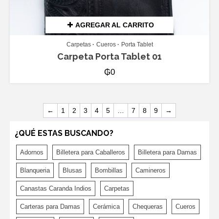
AGREGAR AL CARRITO
Carpetas
Cueros
Porta Tablet
Carpeta Porta Tablet 01
₲
0
←
1
2
3
4
5
…
7
8
9
→
¿QUÉ ESTAS BUSCANDO?
Adornos
Billetera para Caballeros
Billetera para Damas
Blanqueria
Blusas
Bombillas
Camineros
Canastas Caranda Indios
Carpetas
Carteras para Damas
Cerámica
Chequeras
Cueros