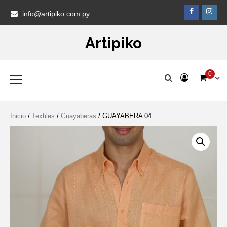
Skip
Faceb
Ins
info@artipiko.com.py
to
content
Artipiko
Primary
0
Menu
Inicio
/
Textiles
/
Guayaberas
/ GUAYABERA 04