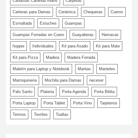
Canastas Caranda Indios
Carpetas
Carteras para Damas
Cerámica
Chequeras
Cueros
Esmaltada
Estuches
Guampas
Guampas Forradas en Cuero
Guayaberas
Hamacas
hoppie
Individuales
Kit para Asado
Kit para Mate
Kit para Pizza
Madera
Madera Forrada
Maletín para Laptop y Notebook
Mantas
Manteles
Marroquineria
Mochila para Damas
neceser
Palo Santo
Plateria
Porta Agenda
Porta Biblia
Porta Laptop
Porta Tablet
Porta Vino
Tarjeteros
Termos
Textiles
Toallas