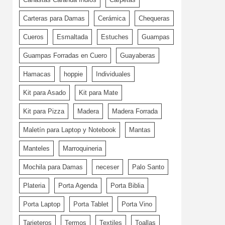
Carteras para Damas
Cerámica
Chequeras
Cueros
Esmaltada
Estuches
Guampas
Guampas Forradas en Cuero
Guayaberas
Hamacas
hoppie
Individuales
Kit para Asado
Kit para Mate
Kit para Pizza
Madera
Madera Forrada
Maletín para Laptop y Notebook
Mantas
Manteles
Marroquineria
Mochila para Damas
neceser
Palo Santo
Plateria
Porta Agenda
Porta Biblia
Porta Laptop
Porta Tablet
Porta Vino
Tarjeteros
Termos
Textiles
Toallas