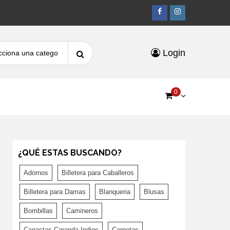
Facebook
Instagr
Search
Login
for:
0
¿QUÉ ESTAS BUSCANDO?
Adornos
Billetera para Caballeros
Billetera para Damas
Blanqueria
Blusas
Bombillas
Camineros
Canastas Caranda Indios
Carpetas