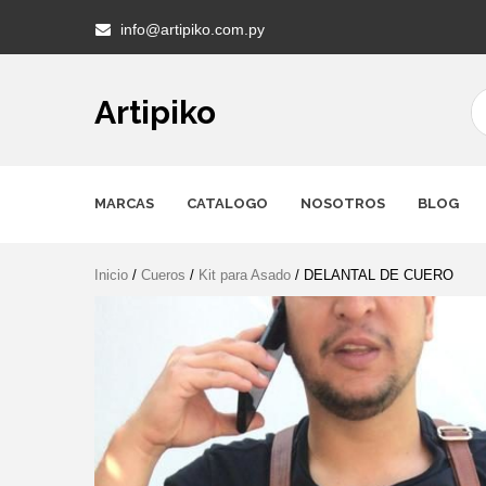
Skip
info@artipiko.com.py
to
content
Artipiko
MARCAS
CATALOGO
NOSOTROS
BLOG
Inicio
/
Cueros
/
Kit para Asado
/ DELANTAL DE CUERO