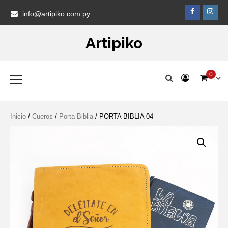
Skip
Faceb
Ins
info@artipiko.com.py
to
content
Artipiko
Primary
0
Menu
Inicio
/
Cueros
/
Porta Biblia
/ PORTA BIBLIA 04