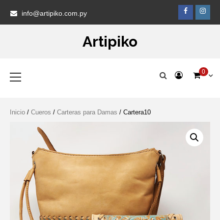
Skip
Faceb
Ins
info@artipiko.com.py
to
content
Artipiko
Primary
0
Menu
Inicio
/
Cueros
/
Carteras para Damas
/ Cartera10