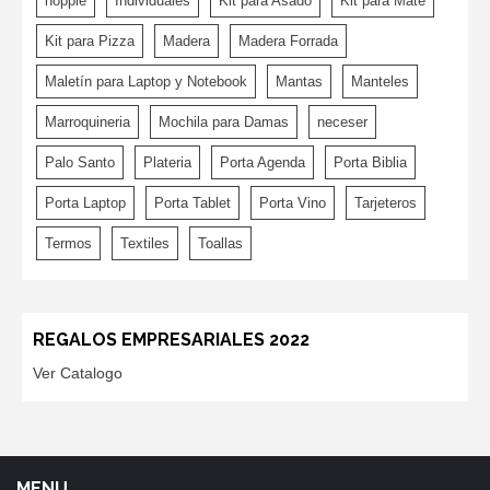
hoppie
Individuales
Kit para Asado
Kit para Mate
Kit para Pizza
Madera
Madera Forrada
Maletín para Laptop y Notebook
Mantas
Manteles
Marroquineria
Mochila para Damas
neceser
Palo Santo
Plateria
Porta Agenda
Porta Biblia
Porta Laptop
Porta Tablet
Porta Vino
Tarjeteros
Termos
Textiles
Toallas
REGALOS EMPRESARIALES 2022
Ver Catalogo
MENU