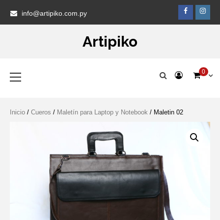
Skip
Faceb
Ins
info@artipiko.com.py
to
content
Artipiko
Primary
0
Menu
Inicio
/
Cueros
/
Maletín para Laptop y Notebook
/ Maletin 02