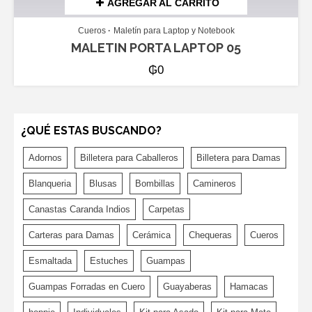
AGREGAR AL CARRITO
Cueros
Maletín para Laptop y Notebook
MALETIN PORTA LAPTOP 05
₲
0
¿QUÉ ESTAS BUSCANDO?
Adornos
Billetera para Caballeros
Billetera para Damas
Blanqueria
Blusas
Bombillas
Camineros
Canastas Caranda Indios
Carpetas
Carteras para Damas
Cerámica
Chequeras
Cueros
Esmaltada
Estuches
Guampas
Guampas Forradas en Cuero
Guayaberas
Hamacas