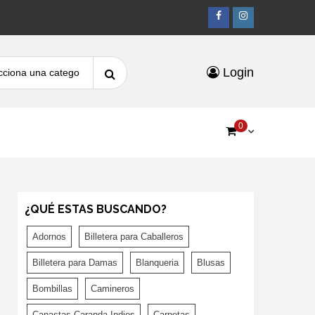
Facebook
Instagr
Search
Login
for:
0
¿QUÉ ESTAS BUSCANDO?
Adornos
Billetera para Caballeros
Billetera para Damas
Blanqueria
Blusas
Bombillas
Camineros
Canastas Caranda Indios
Carpetas