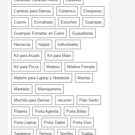
Carteras para Damas
Cerámica
Chequeras
Cueros
Esmaltada
Estuches
Guampas
Guampas Forradas en Cuero
Guayaberas
Hamacas
hoppie
Individuales
Kit para Asado
Kit para Mate
Kit para Pizza
Madera
Madera Forrada
Maletín para Laptop y Notebook
Mantas
Manteles
Marroquineria
Mochila para Damas
neceser
Palo Santo
Plateria
Porta Agenda
Porta Biblia
Porta Laptop
Porta Tablet
Porta Vino
Tarjeteros
Termos
Textiles
Toallas