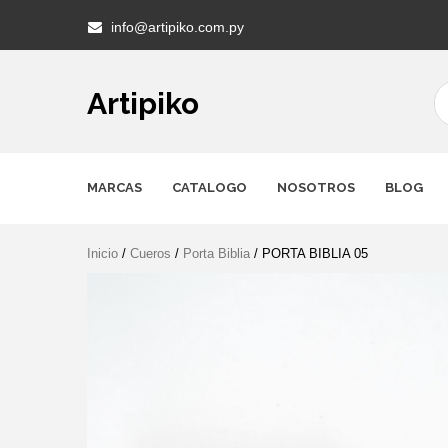
Skip
info@artipiko.com.py
to
content
Artipiko
MARCAS
CATALOGO
NOSOTROS
BLOG
Inicio
/
Cueros
/
Porta Biblia
/ PORTA BIBLIA 05