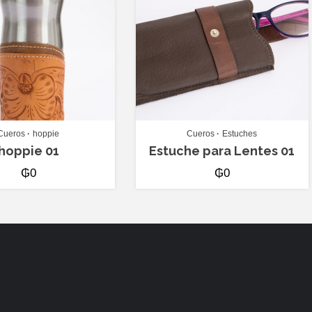
Cueros
hoppie
Cueros
Estuches
hoppie 01
Estuche para Lentes 01
₲
0
₲
0